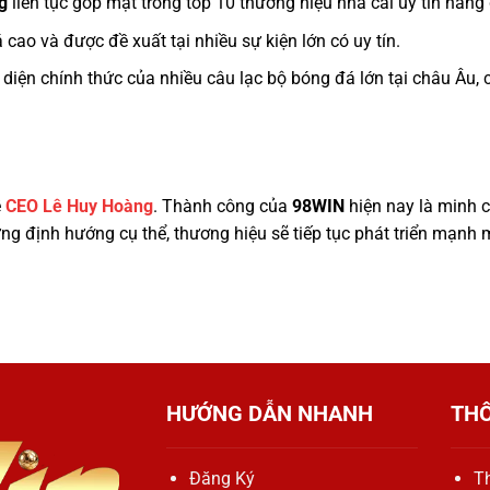
ng
liên tục góp mặt trong top 10 thương hiệu nhà cái uy tín hàn
 cao và được đề xuất tại nhiều sự kiện lớn có uy tín.
diện chính thức của nhiều câu lạc bộ bóng đá lớn tại châu Âu, 
ề
CEO Lê Huy Hoàng
. Thành công của
98WIN
hiện nay là minh 
g định hướng cụ thể, thương hiệu sẽ tiếp tục phát triển mạnh mẽ 
HƯỚNG DẪN NHANH
THÔ
Đăng Ký
T