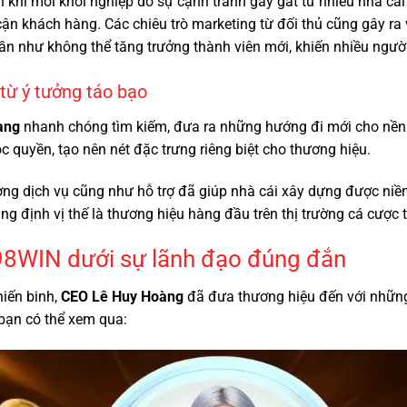
khi mới khởi nghiệp do sự cạnh tranh gay gắt từ nhiều nhà cái 
p cận khách hàng. Các chiêu trò marketing từ đối thủ cũng gây ra 
n như không thể tăng trưởng thành viên mới, khiến nhiều người 
từ ý tưởng táo bạo
àng
nhanh chóng tìm kiếm, đưa ra những hướng đi mới cho nền
độc quyền, tạo nên nét đặc trưng riêng biệt cho thương hiệu.
ượng dịch vụ cũng như hỗ trợ đã giúp nhà cái xây dựng được niề
g định vị thế là thương hiệu hàng đầu trên thị trường cá cược t
98WIN dưới sự lãnh đạo đúng đắn
hiến binh,
CEO Lê Huy Hoàng
đã đưa thương hiệu đến với nhữn
 bạn có thể xem qua: