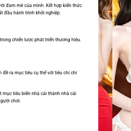
với đam mê của mình. Kết hợp kiến thức
t đầu hành trình khởi nghiệp.
trong chiến lược phát triển thương hiệu.
 đề ra mục tiêu cụ thể với tiêu chí chi
 mục tiêu biến nhà cái thành nhà cái
gười chơi.