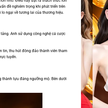
lớn nhỏ. Điều này đặt ra thách thức lớn
vấn đề nghiêm trọng khi phát triển trên
lo ngại về tương lai của thương hiệu.
 tảng. Anh sử dụng công nghệ cá cược
m tin, thu hút đông đảo thành viên tham
rực tuyến.
g thành tựu đáng ngưỡng mộ. Bên dưới