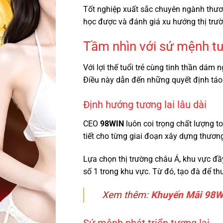
Tốt nghiệp xuất sắc chuyên ngành thươ
học được và đánh giá xu hướng thị trườn
Tầm nhìn với sứ mệnh tu
Với lợi thế tuổi trẻ cùng tinh thần dám
Điều này dẫn đến những quyết định táo 
Định hướng tương lai lâu dài
CEO
98WIN
luôn coi trọng chất lượng to
tiết cho từng giai đoạn xây dựng thương
Lựa chọn thị trường châu Á, khu vực đầy
số 1 trong khu vực. Từ đó, tạo đà để th
Xem thêm:
Khuyến Mãi 98