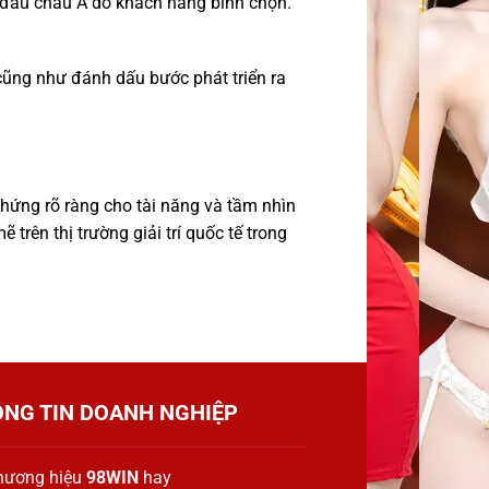
g đầu châu Á do khách hàng bình chọn.
cũng như đánh dấu bước phát triển ra
chứng rõ ràng cho tài năng và tầm nhìn
trên thị trường giải trí quốc tế trong
NG TIN DOANH NGHIỆP
hương hiệu
98WIN
hay