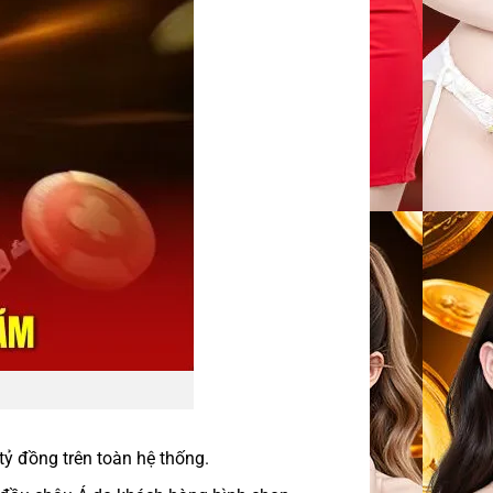
tỷ đồng trên toàn hệ thống.