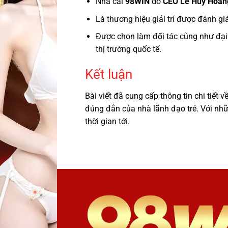
Nhà cái
98WIN
do
CEO Lê Huy Hoà
Là thương hiệu giải trí được đánh giá
Được chọn làm đối tác cũng như đại 
thị trường quốc tế.
Kết luận
Bài viết đã cung cấp thông tin chi tiết v
đúng đắn của nhà lãnh đạo trẻ. Với nhữn
thời gian tới.