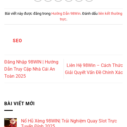
Bài viết này được đăng trong
Hướng Dẫn 98Win
. Đánh dấu
liên kết thường
trực
.
SEO
Đăng Nhập 98WIN | Hướng
Liên Hệ 98Win – Cách Thức
Dẫn Truy Cập Nhà Cái An
Giải Quyết Vấn Đề Chính Xác
Toàn 2025
BÀI VIẾT MỚI
Nổ Hũ Xèng 98WIN| Trải Nghiệm Quay Slot Trực
Tuyến Đỉnh 2025