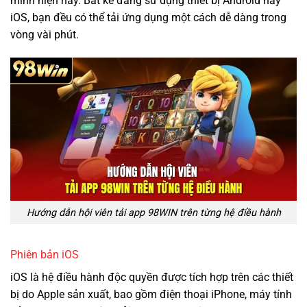
minh hiện nay. Bất kể đang sử dụng thiết bị Android hay
iOS, bạn đều có thể tải ứng dụng một cách dễ dàng trong
vòng vài phút.
Hướng dẫn hội viên tải app 98WIN trên từng hệ điều hành
Phiên bản iOS
iOS là hệ điều hành độc quyền được tích hợp trên các thiết
bị do Apple sản xuất, bao gồm điện thoại iPhone, máy tính