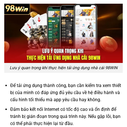
Lưu ý quan trọng khi thực hiện tải ứng dụng nhà cái 98WIN
Để tải ứng dụng thành công, bạn cần kiểm tra xem thiết
bị của mình có đáp ứng đủ yêu cầu về hệ điều hành và
cấu hình tối thiểu mà app yêu cầu hay không.
Đảm bảo kết nối Internet có tốc độ cao và ổn định để
tránh bị gián đoạn trong quá trình này. Nếu gặp lỗi, bạn
có thể phải thực hiện lại từ đầu.