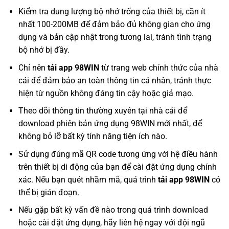
Kiểm tra dung lượng bộ nhớ trống của thiết bị, cần ít
nhất 100-200MB để đảm bảo đủ không gian cho ứng
dụng và bản cập nhật trong tương lai, tránh tình trạng
bộ nhớ bị đầy.
Chỉ nên
tải app 98WIN
từ trang web chính thức của nhà
cái để đảm bảo an toàn thông tin cá nhân, tránh thực
hiện từ nguồn không đáng tin cậy hoặc giả mạo.
Theo dõi thông tin thường xuyên tại nhà cái để
download phiên bản ứng dụng 98WIN mới nhất, để
không bỏ lỡ bất kỳ tính năng tiện ích nào.
Sử dụng đúng mã QR code tương ứng với hệ điều hành
trên thiết bị di động của bạn để cài đặt ứng dụng chính
xác. Nếu bạn quét nhầm mã, quá trình
tải app 98WIN
có
thể bị gián đoạn.
Nếu gặp bất kỳ vấn đề nào trong quá trình download
hoặc cài đặt ứng dụng, hãy liên hệ ngay với đội ngũ