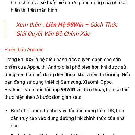
hình chính và sẽ thấy biểu tượng ứng dụng của nhà cái
hiển thị trên màn hình.
Xem thêm:
Liên Hệ 98Win
– Cách Thức
Giải Quyết Vấn Đề Chính Xác
Phiên bản Android
Trong khi iOS là hệ điều hành độc quyền dành cho sản
phẩm của Apple, thì Android lại phổ biến hơn khi được sử
dụng trên hầu hết dòng điện thoại khác trên thị trường. Nếu
bạn đang sử dụng thiết bị Samsung, Xiaomi, Oppo,
Realme… và muốn
tải app 98WIN
về điện thoại, bạn có thể
thực hiện theo 3 bước đơn giản sau:
Bước 1: Tương tự như việc tải ứng dụng trên iOS, bạn
cần truy cập vào đúng đường link chính thức của nhà
cái.