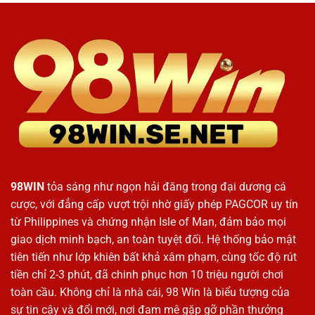
98WIN|
Cao
Trải
2025
Nghiệm
Thể
Thao
Đỉnh
Cao
98WIN
tỏa sáng như ngọn hải đăng trong đại dương cá
cược, với đẳng cấp vượt trội nhờ giấy phép PAGCOR uy tín
từ Philippines và chứng nhận Isle of Man, đảm bảo mọi
giao dịch minh bạch, an toàn tuyệt đối. Hệ thống bảo mật
tiên tiến như lớp khiên bất khả xâm phạm, cùng tốc độ rút
tiền chỉ 2-3 phút, đã chinh phục hơn 10 triệu người chơi
toàn cầu. Không chỉ là nhà cái, 98 Win là biểu tượng của
sự tin cậy và đổi mới, nơi đam mê gặp gỡ phần thưởng