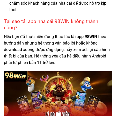
chăm sóc khách hàng của nhà cái để được hỗ trợ kịp
thời.
Tại sao tải app nhà cái 98WIN không thành
công?
Nếu bạn đã thực hiện đúng thao tác
tải app 98WIN
theo
hướng dẫn nhưng hệ thống vẫn báo lỗi hoặc không
download xuống được ứng dụng, hãy xem xét lại cấu hình
thiết bị của bạn. Hệ thống yêu cầu hệ điều hành Android
phải từ phiên bản 11 trở lên.