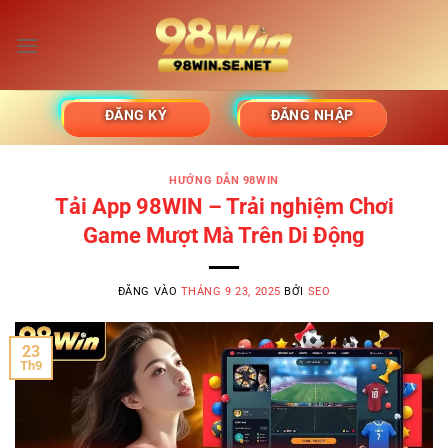
Bỏ
qua
nội
dung
ĐĂNG KÝ
ĐĂNG NHẬP
HƯỚNG DẪN 98WIN
Tải App 98WIN – Trải nghiệm Chơi
Game Mượt Mà Trên Di Động
ĐĂNG VÀO
THÁNG 9 23, 2025
BỞI
SEO
23
Th9