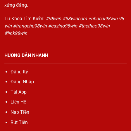
xứng đáng.
Từ Khoá Tìm Kiếm:
#98win #98wincom #nhacai98win
98
win
#trangchu98win #casino98win #thethao98win
#link98win
HƯỚNG DẪN NHANH
Đăng Ký
Đăng Nhập
Tải App
Liên Hệ
Nạp Tiền
Rút Tiền