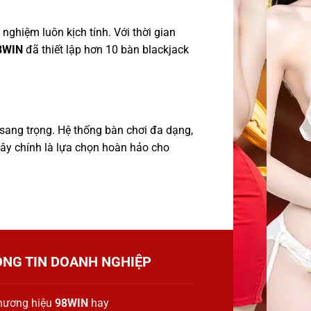
nghiệm luôn kịch tính. Với thời gian
98WIN
đã thiết lập hơn 10 bàn blackjack
 sang trọng. Hệ thống bàn chơi đa dạng,
ây chính là lựa chọn hoàn hảo cho
NG TIN DOANH NGHIỆP
hương hiệu
98WIN
hay