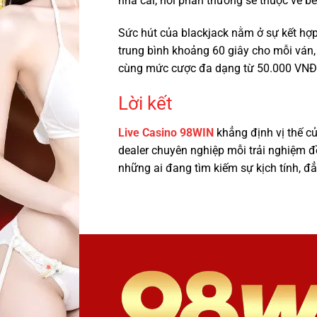
nhà cái, nơi phần thưởng sẽ thuộc về b
Sức hút của blackjack nằm ở sự kết hợp 
trung bình khoảng 60 giây cho mỗi ván
cùng mức cược đa dạng từ 50.000 VNĐ 
Lời kết
Live Casino 98WIN
khẳng định vị thế củ
dealer chuyên nghiệp mỗi trải nghiệm 
những ai đang tìm kiếm sự kịch tính, đ