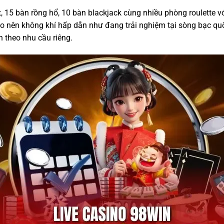
 15 bàn rồng hổ, 10 bàn blackjack cùng nhiều phòng roulette 
o nên không khí hấp dẫn như đang trải nghiệm tại sòng bạc quố
n theo nhu cầu riêng.