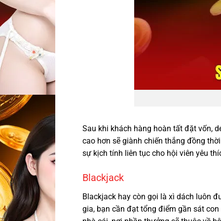
Sau khi khách hàng hoàn tất đặt vốn, de
cao hơn sẽ giành chiến thắng đồng thời
sự kịch tính liên tục cho hội viên yêu t
Blackjack
Blackjack hay còn gọi là xì dách luôn 
gia, bạn cần đạt tổng điểm gần sát con s