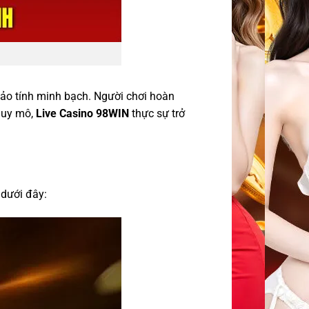
ảo tính minh bạch. Người chơi hoàn
 quy mô,
Live Casino 98WIN
thực sự trở
 dưới đây: