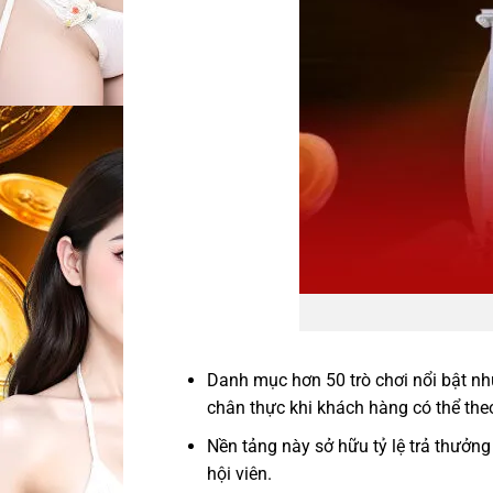
Danh mục hơn 50 trò chơi nổi bật như
chân thực khi khách hàng có thể theo
Nền tảng này sở hữu tỷ lệ trả thưởng
hội viên.