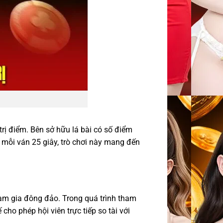
trị điểm. Bên sở hữu lá bài có số điểm
 mỗi ván 25 giây, trò chơi này mang đến
ham gia đông đảo. Trong quá trình tham
cho phép hội viên trực tiếp so tài với