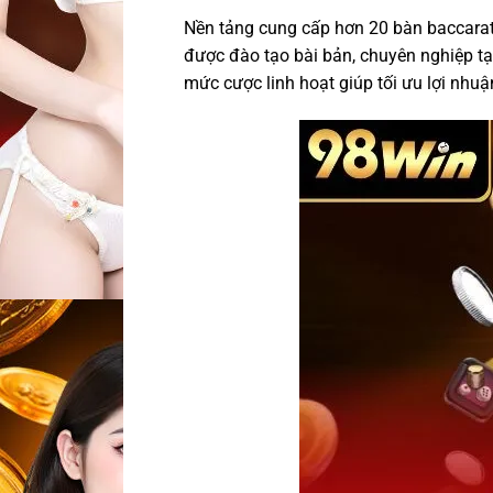
Nền tảng cung cấp hơn 20 bàn baccarat,
được đào tạo bài bản, chuyên nghiệp tạ
mức cược linh hoạt giúp tối ưu lợi nhuậ