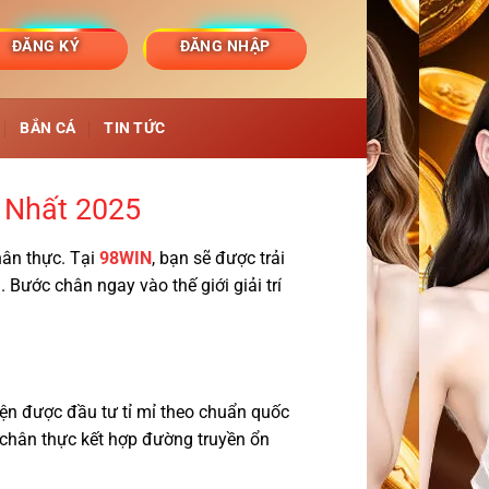
ĐĂNG KÝ
ĐĂNG NHẬP
BẮN CÁ
TIN TỨC
 Nhất 2025
hân thực. Tại
98WIN
, bạn sẽ được trải
 Bước chân ngay vào thế giới giải trí
diện được đầu tư tỉ mỉ theo chuẩn quốc
h chân thực kết hợp đường truyền ổn