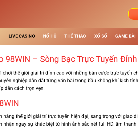
N
LIVE CASINO
NỔ HŨ
THỂ THAO
XỔ SỐ
GAME BÀI
no 98WIN – Sòng Bạc Trực Tuyến Đỉnh
hơi thế giới giải trí đỉnh cao với những bàn cược trực tuyến c
uyên nghiệp dẫn dắt từng ván bài trong bầu không khí kịch tính.
p dẫn cách trọn vẹn.
 98WIN
àng thế giới giải trí trực tuyến hiện đại, sang trọng với giao 
ảm nhận ngay sự khác biệt từ hình ảnh sắc nét full HD, âm than