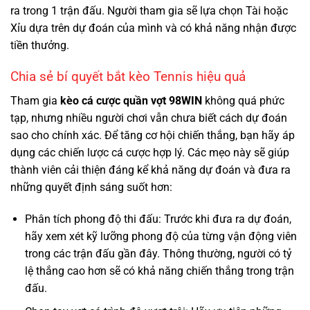
ra trong 1 trận đấu. Người tham gia sẽ lựa chọn Tài hoặc
Xỉu dựa trên dự đoán của mình và có khả năng nhận được
tiền thưởng.
Chia sẻ bí quyết bắt kèo Tennis hiệu quả
Tham gia
kèo cá cược quần vợt 98WIN
không quá phức
tạp, nhưng nhiều người chơi vẫn chưa biết cách dự đoán
sao cho chính xác. Để tăng cơ hội chiến thắng, bạn hãy áp
dụng các chiến lược cá cược hợp lý. Các mẹo này sẽ giúp
thành viên cải thiện đáng kể khả năng dự đoán và đưa ra
những quyết định sáng suốt hơn:
Phân tích phong độ thi đấu: Trước khi đưa ra dự đoán,
hãy xem xét kỹ lưỡng phong độ của từng vận động viên
trong các trận đấu gần đây. Thông thường, người có tỷ
lệ thắng cao hơn sẽ có khả năng chiến thắng trong trận
đấu.