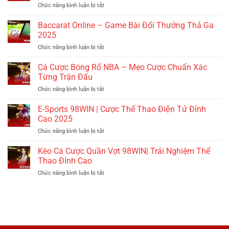
Chức năng bình luận bị tắt
ở
Nổ
Hũ
Baccarat Online – Game Bài Đổi Thưởng Thả Ga
Xèng
2025
98WIN|
Chức năng bình luận bị tắt
ở
Trải
Baccarat
Nghiệm
Online
Cá Cược Bóng Rổ NBA – Mẹo Cược Chuẩn Xác
Quay
–
Slot
Từng Trận Đấu
Game
Trực
Chức năng bình luận bị tắt
ở
Bài
Tuyến
Cá
Đổi
Đỉnh
Cược
E-Sports 98WIN | Cược Thể Thao Điện Tử Đỉnh
Thưởng
2025
Bóng
Thả
Cao 2025
Rổ
Ga
Chức năng bình luận bị tắt
ở
NBA
2025
E-
–
Sports
Kèo Cá Cược Quần Vợt 98WIN| Trải Nghiệm Thể
Mẹo
98WIN
Cược
Thao Đỉnh Cao
|
Chuẩn
Chức năng bình luận bị tắt
ở
Cược
Xác
Kèo
Thể
Từng
Cá
Thao
Trận
Cược
Điện
Đấu
Quần
Tử
Vợt
Đỉnh
98WIN|
Cao