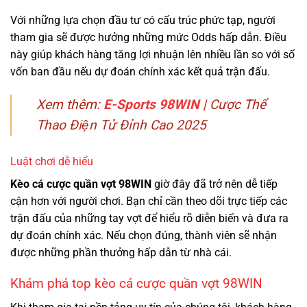
Với những lựa chọn đầu tư có cấu trúc phức tạp, người
tham gia sẽ được hưởng những mức Odds hấp dẫn. Điều
này giúp khách hàng tăng lợi nhuận lên nhiều lần so với số
vốn ban đầu nếu dự đoán chính xác kết quả trận đấu.
Xem thêm:
E-Sports 98WIN
| Cược Thể
Thao Điện Tử Đỉnh Cao 2025
Luật chơi dễ hiểu
Kèo cá cược quần vợt 98WIN
giờ đây đã trở nên dễ tiếp
cận hơn với người chơi. Bạn chỉ cần theo dõi trực tiếp các
trận đấu của những tay vợt để hiểu rõ diễn biến và đưa ra
dự đoán chính xác. Nếu chọn đúng, thành viên sẽ nhận
được những phần thưởng hấp dẫn từ nhà cái.
Khám phá top kèo cá cược quần vợt 98WIN