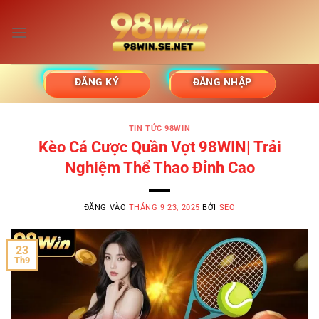
Bỏ
qua
nội
dung
ĐĂNG KÝ
ĐĂNG NHẬP
TIN TỨC 98WIN
Kèo Cá Cược Quần Vợt 98WIN| Trải
Nghiệm Thể Thao Đỉnh Cao
ĐĂNG VÀO
THÁNG 9 23, 2025
BỞI
SEO
23
Th9