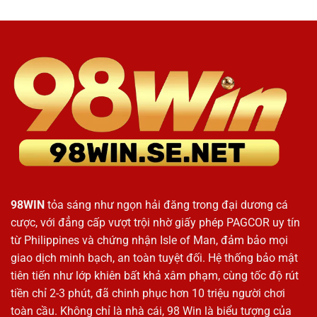
Vợt
Đỉnh
98WIN|
Cao
Trải
2025
Nghiệm
Thể
Thao
Đỉnh
Cao
98WIN
tỏa sáng như ngọn hải đăng trong đại dương cá
cược, với đẳng cấp vượt trội nhờ giấy phép PAGCOR uy tín
từ Philippines và chứng nhận Isle of Man, đảm bảo mọi
giao dịch minh bạch, an toàn tuyệt đối. Hệ thống bảo mật
tiên tiến như lớp khiên bất khả xâm phạm, cùng tốc độ rút
tiền chỉ 2-3 phút, đã chinh phục hơn 10 triệu người chơi
toàn cầu. Không chỉ là nhà cái, 98 Win là biểu tượng của