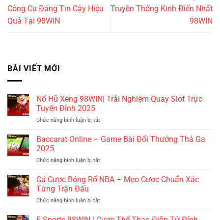
Công Cụ Đáng Tin Cậy Hiệu
Truyền Thống Kinh Điển Nhất
Quả Tại 98WIN
98WIN
BÀI VIẾT MỚI
Nổ Hũ Xèng 98WIN| Trải Nghiệm Quay Slot Trực
Tuyến Đỉnh 2025
Chức năng bình luận bị tắt
ở
Nổ
Hũ
Baccarat Online – Game Bài Đổi Thưởng Thả Ga
Xèng
2025
98WIN|
Chức năng bình luận bị tắt
ở
Trải
Baccarat
Nghiệm
Online
Cá Cược Bóng Rổ NBA – Mẹo Cược Chuẩn Xác
Quay
–
Slot
Từng Trận Đấu
Game
Trực
Chức năng bình luận bị tắt
ở
Bài
Tuyến
Cá
Đổi
Đỉnh
Cược
E-Sports 98WIN | Cược Thể Thao Điện Tử Đỉnh
Thưởng