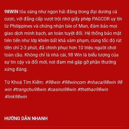
98WIN
tỏa sáng như ngọn hải đăng trong đại dương cá
cược, với đẳng cấp vượt trội nhờ giấy phép PAGCOR uy tín
từ Philippines và chứng nhận Isle of Man, đảm bảo mọi
giao dịch minh bạch, an toàn tuyệt đối. Hệ thống bảo mật
tiên tiến như lớp khiên bất khả xâm phạm, cùng tốc độ rút
tiền chỉ 2-3 phút, đã chinh phục hơn 10 triệu người chơi
toàn cầu. Không chỉ là nhà cái, 98 Win là biểu tượng của
sự tin cậy và đổi mới, nơi đam mê gặp gỡ phần thưởng
xứng đáng.
Từ Khoá Tìm Kiếm:
#98win #98wincom #nhacai98win
98
win
#trangchu98win #casino98win #thethao98win
#link98win
HƯỚNG DẪN NHANH