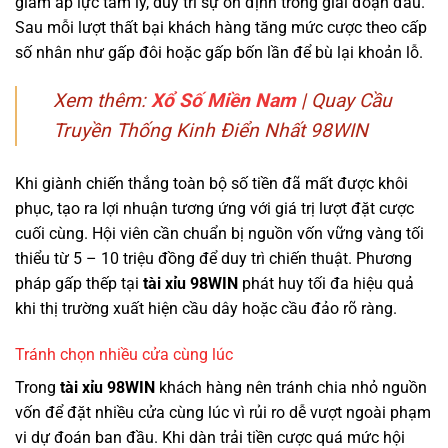
giảm áp lực tâm lý, duy trì sự ổn định trong giai đoạn đầu.
Sau mỗi lượt thất bại khách hàng tăng mức cược theo cấp
số nhân như gấp đôi hoặc gấp bốn lần để bù lại khoản lỗ.
Xem thêm:
Xổ Số Miền Nam
| Quay Cầu
Truyền Thống Kinh Điển Nhất 98WIN
Khi giành chiến thắng toàn bộ số tiền đã mất được khôi
phục, tạo ra lợi nhuận tương ứng với giá trị lượt đặt cược
cuối cùng. Hội viên cần chuẩn bị nguồn vốn vững vàng tối
thiểu từ 5 – 10 triệu đồng để duy trì chiến thuật. Phương
pháp gấp thếp tại
tài xỉu 98WIN
phát huy tối đa hiệu quả
khi thị trường xuất hiện cầu dây hoặc cầu đảo rõ ràng.
Tránh chọn nhiều cửa cùng lúc
Trong
tài xỉu 98WIN
khách hàng nên tránh chia nhỏ nguồn
vốn để đặt nhiều cửa cùng lúc vì rủi ro dễ vượt ngoài phạm
vi dự đoán ban đầu. Khi dàn trải tiền cược quá mức hội