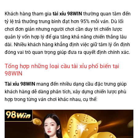
Khách hàng tham gia
tài xỉu 98WIN
thường quan tâm đến
tỷ lệ trả thưởng trung bình đạt hơn 95% mỗi ván. Dù lối
chơi đơn giản nhưng người chơi cần duy trì chiến lược
quản lý vốn hợp lý để gia tăng khả năng chiến thắng lâu
dài. Nhiều khách hàng khẳng định việc giữ tâm lý ổn định
đóng vai trò quan trọng giúp đưa ra quyết định chính xác.
Tổng hợp những loại cầu tài xỉu phổ biến tại
98WIN
Tài xỉu 98WIN
mang đến nhiều dạng cầu đặc trưng giúp
khách hàng dễ dàng phân tích, xây dựng chiến lược phù
hợp trong từng ván chơi khác nhau, cụ thể: