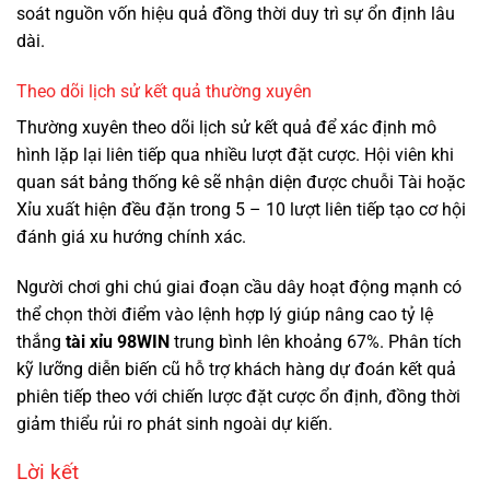
soát nguồn vốn hiệu quả đồng thời duy trì sự ổn định lâu
dài.
Theo dõi lịch sử kết quả thường xuyên
Thường xuyên theo dõi lịch sử kết quả để xác định mô
hình lặp lại liên tiếp qua nhiều lượt đặt cược. Hội viên khi
quan sát bảng thống kê sẽ nhận diện được chuỗi Tài hoặc
Xỉu xuất hiện đều đặn trong 5 – 10 lượt liên tiếp tạo cơ hội
đánh giá xu hướng chính xác.
Người chơi ghi chú giai đoạn cầu dây hoạt động mạnh có
thể chọn thời điểm vào lệnh hợp lý giúp nâng cao tỷ lệ
thắng
tài xỉu 98WIN
trung bình lên khoảng 67%. Phân tích
kỹ lưỡng diễn biến cũ hỗ trợ khách hàng dự đoán kết quả
phiên tiếp theo với chiến lược đặt cược ổn định, đồng thời
giảm thiểu rủi ro phát sinh ngoài dự kiến.
Lời kết