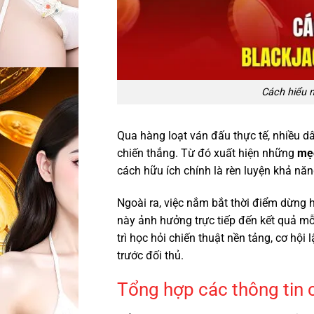
Cách hiểu 
Qua hàng loạt ván đấu thực tế, nhiều 
chiến thắng. Từ đó xuất hiện những
mẹo
cách hữu ích chính là rèn luyện khả năn
Ngoài ra, việc nắm bắt thời điểm dừng 
này ảnh hưởng trực tiếp đến kết quả mỗi
trì học hỏi chiến thuật nền tảng, cơ hội
trước đối thủ.
Tổng hợp các thông tin