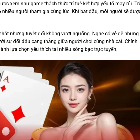
được xem như game thách thức trí tuệ kết hợp yếu tố may rủi. Tr
ó nhiều người tham gia cùng lúc. Khi bắt đầu, mỗi người sẽ đượ
1 nhất nhưng tuyệt đối không vượt ngưỡng. Nghe có vẻ dễ nhưng
 với sự đối đầu căng thẳng giữa người chơi cùng nhà cái. Chính
hành lựa chọn yêu thích tại nhiều sòng bạc trực tuyến.