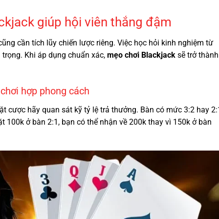
ckjack giúp hội viên thắng đậm
cũng cần tích lũy chiến lược riêng. Việc học hỏi kinh nghiệm từ
 trọng. Khi áp dụng chuẩn xác,
mẹo chơi Blackjack
sẽ trở thành
 chơi hợp phong cách
ặt cược hãy quan sát kỹ tỷ lệ trả thưởng. Bàn có mức 3:2 hay 2:
 100k ở bàn 2:1, bạn có thể nhận về 200k thay vì 150k ở bàn