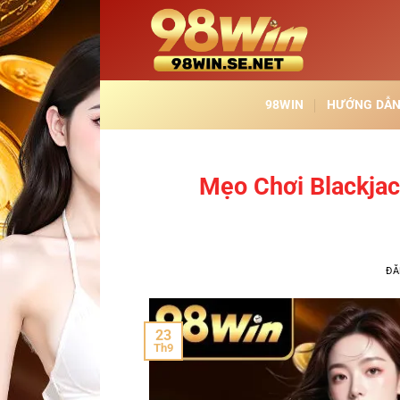
Bỏ
qua
nội
dung
98WIN
HƯỚNG DẪ
Mẹo Chơi Blackja
ĐĂ
23
Th9