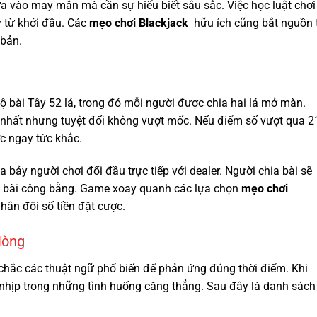
ựa vào may mắn mà cần sự hiểu biết sâu sắc. Việc học luật chơi
y từ khởi đầu. Các
mẹo chơi Blackjack
hữu ích cũng bắt nguồn 
 bản.
bộ bài Tây 52 lá, trong đó mỗi người được chia hai lá mở màn.
 nhất nhưng tuyệt đối không vượt mốc. Nếu điểm số vượt qua 2
c ngay tức khắc.
 bảy người chơi đối đầu trực tiếp với dealer. Người chia bài sẽ
ân bài công bằng. Game xoay quanh các lựa chọn
mẹo chơi
hân đôi số tiền đặt cược.
lòng
chắc các thuật ngữ phổ biến để phản ứng đúng thời điểm. Khi
 nhịp trong những tình huống căng thẳng. Sau đây là danh sách