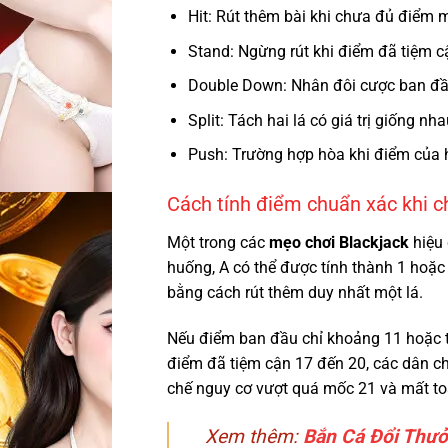
Hit: Rút thêm bài khi chưa đủ điểm 
Stand: Ngừng rút khi điểm đã tiệm 
Double Down: Nhân đôi cược ban đầu
Split: Tách hai lá có giá trị giống nh
Push: Trường hợp hòa khi điểm của h
Cách tính điểm chuẩn xác khi c
Một trong các
mẹo chơi Blackjack
hiệu
huống, A có thể được tính thành 1 hoặc 
bằng cách rút thêm duy nhất một lá.
Nếu điểm ban đầu chỉ khoảng 11 hoặc t
điểm đã tiệm cận 17 đến 20, các dân ch
chế nguy cơ vượt quá mốc 21 và mất to
Xem thêm:
Bắn Cá Đổi Thư