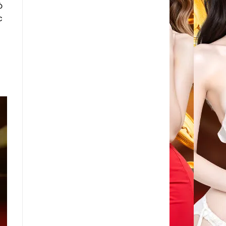
ò
Trải
Nghiệm
c
Thể
Thao
Đỉnh
Cao